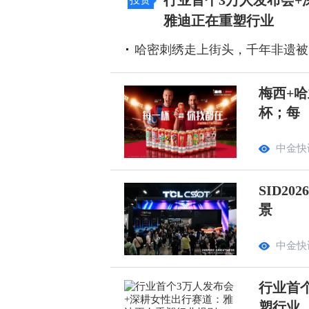
行业首个3万人发布会+
投资
雅迪正在重塑行业
哈密刺绣走上街头，千年非遗被
梅西+哈
杯；每
中金快
SID2
景
中金快
行业首
塑行业