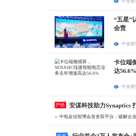
中金观
“五星”
会责
中金财
卡位端侧
达56.6
中金财
安谋科技助力Synapti
产经
中电金信智博会首发双平台：破解企业A