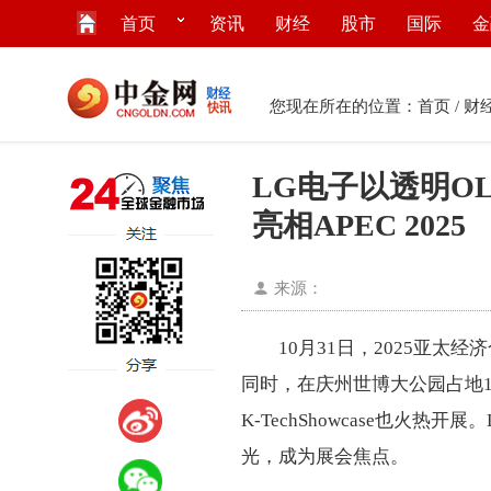
首页
资讯
财经
股市
国际
金
您现在所在的位置：
首页
/
财
LG电子以透明O
亮相APEC 2025
来源：
10月31日，2025亚
同时，在庆州世博大公园占地165
K-TechShowcase也火
光，成为展会焦点。