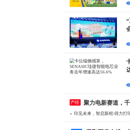
达
聚力电新赛道，千
产经
印见未来，智启新程:得力打