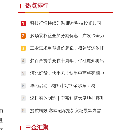
热点排行
科技行情持续升温 鹏华科技投资共同
多场景权益叠加分期优惠，广发卡全力
工业需求重塑银价逻辑，盛达资源依托
梦百合携手曼联十周年，伴红魔众将出
河北好货，快手见！快手电商将亮相中
华为启动 “鸿图计划”? 余承东：鸿
深耕实体制造｜宁嘉迪两大基地扩容升
提质增效 寒武纪深挖新兴场景算力需
电
湛
中金汇聚