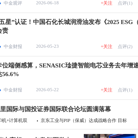
2026-06-18
中金观评
+关注
点评(1)
“五星”认证！中国石化长城润滑油发布《2025 ESG
会责
2026-05-23
中金财报
+关注
点评(2)
卡位端侧感算，SENASIC琻捷智能电芯业务去年增
56.6%
2026-05-22
中金财报
+关注
点评(1)
里国际与国投证券国际联合论坛圆满落幕
印机+计算机双
京东工业与PIP（保威）达成战略合作 目标