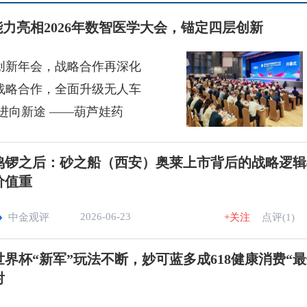
能力亮相2026年数智医学大会，锚定四层创新
创新年会，战略合作再深化
战略合作，全面升级无人车
进向新途 ——葫芦娃药
鸣锣之后：砂之船（西安）奥莱上市背后的战略逻辑
价值重
2026-06-23
中金观评
+关注
点评(1)
世界杯“新军”玩法不断，妙可蓝多成618健康消费“
射