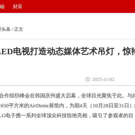
融
财富
经头条
/ 正文
LED电视打造动态媒体艺术吊灯，惊
2025-11-02
太经济合作组织峰会在韩国庆州盛大启幕，全球目光聚焦于此。与
0平方米的AirDome展馆内，为期4天（10月28日至31日
热开展。LG电子携一系列全球顶尖科技惊艳亮相，吸引了参观者的目