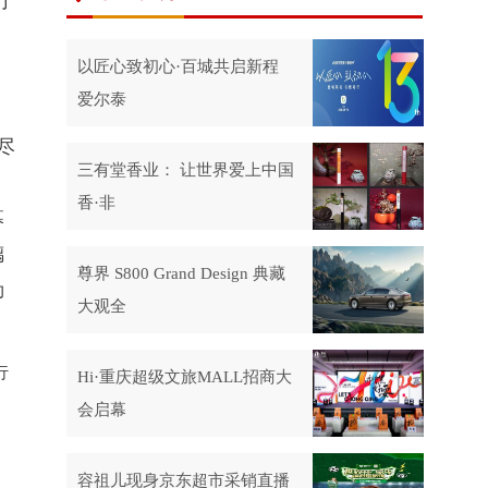
了
以匠心致初心·百城共启新程
爱尔泰
尽
三有堂香业： 让世界爱上中国
香·非
幕
璃
尊界 S800 Grand Design 典藏
勒
大观全
行
Hi·重庆超级文旅MALL招商大
会启幕
容祖儿现身京东超市采销直播