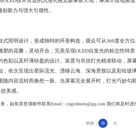
明OLED技术营造的沉浸式视觉叙事新天地，淋漓尽致地展现
卓越创新力与强大引领性。
挂式照明设计，形成独特的环形构造，观众可从360度全方位
雕塑的花瓣，灵动开合，完美呈现OLED自发光的标志性特质
的色彩以及纤薄轻盈的设计。装置与吊挂灯光精准联动，屏
如，依次呈现出星际流光、漂移云海、深海景致以及彩绘玻
围随内容流转而焕然一新。当屏幕完全展开时，灯光巧妙勾
科技美感。
异意请邮件联系Email：cngoldnets@qq.com 我们将及时进