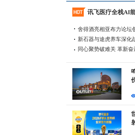
讯飞医疗全栈AI
舍得酒亮相亚布力论坛
新石器与途虎养车深化
同心聚势破难关 革新奋