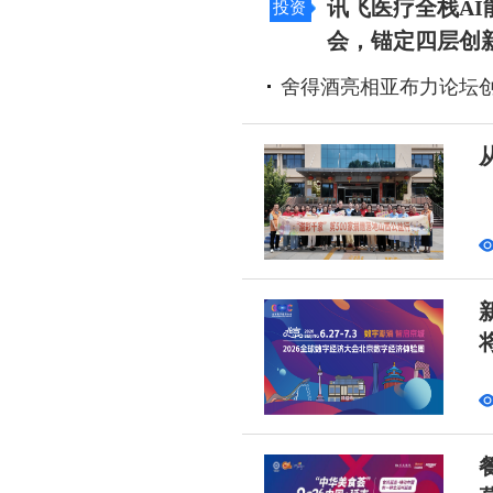
讯飞医疗全栈AI
投资
会，锚定四层创
舍得酒亮相亚布力论坛