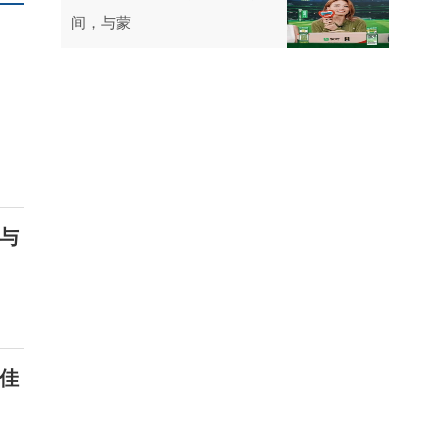
间，与蒙
与
最佳