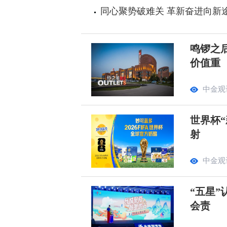
同心聚势破难关 革新奋进向新
鸣锣之
价值重
中金观
世界杯“
射
中金观
“五星”
会责