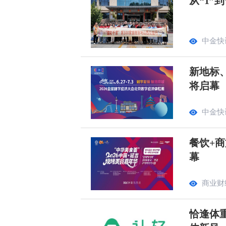
从“1”
中金快
新地标
将启幕
中金快
餐饮+商
幕
商业财
恰逢体