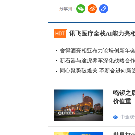
讯飞医疗全栈AI能力亮相
舍得酒亮相亚布力论坛创新年
新石器与途虎养车深化战略合
同心聚势破难关 革新奋进向新
鸣锣之
价值重
中金观