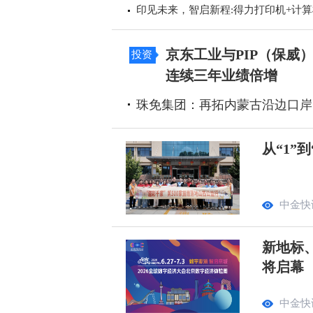
印见未来，智启新程:得力打印机+计
京东工业与PIP（保威
投资
连续三年业绩倍增
珠免集团：再拓内蒙古沿边口岸
从“1”
中金快
新地标
将启幕
中金快