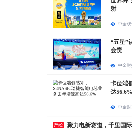
世界杯“
射
中金观
“五星”
会责
中金财
卡位端侧
达56.6
中金财
聚力电新赛道，千里国际
产经