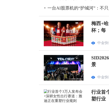
一台AI股票机的“护城河”：不
梅西+哈
杯；每
中金快
SID2
景
中金快
行业首
塑行业