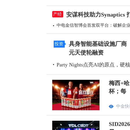
安谋科技助力Synapti
产经
中电金信智博会首发双平台：破解企业A
具身智能基础设施厂商「Z
投资
元天使轮融资
Party Nights点亮AI的原点
梅西+哈
杯；每
中金快
SID2