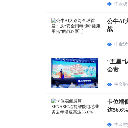
中金观
公牛AI
战
中金观
“五星”
会责
中金财
卡位端侧
达56.6
中金财