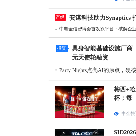
安谋科技助力Synapti
产经
中电金信智博会首发双平台：破解企业A
具身智能基础设施厂商「Z
投资
元天使轮融资
Party Nights点亮AI的原点
梅西+哈
杯；每
中金快
SID2