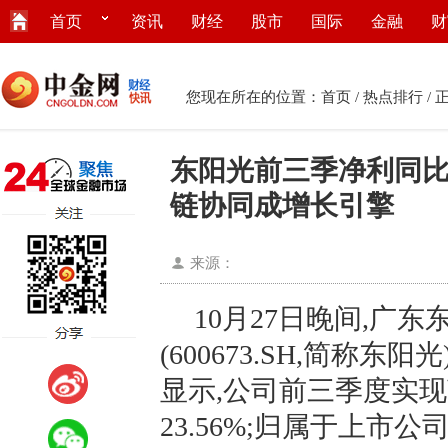
首页
资讯
财经
股市
国际
金融
财
您现在所在的位置：
首页
/
热点排行
/ 
东阳光前三季净利同比
链协同成增长引擎
来源：
10月27日晚间,广
(600673.SH,简称
显示,公司前三季度实现营
23.56%;归属于上市公