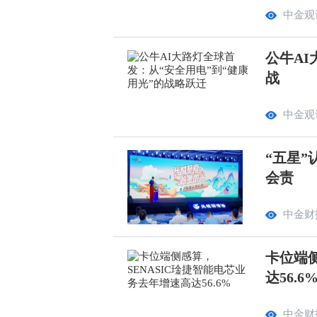
中金观
公牛AI
战
中金观
“五星”
会责
中金财
卡位端侧
达56.6
中金财