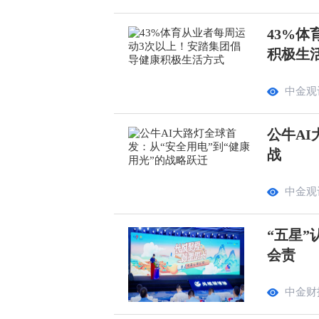
43%
积极生
中金观
公牛AI
战
中金观
“五星”
会责
中金财