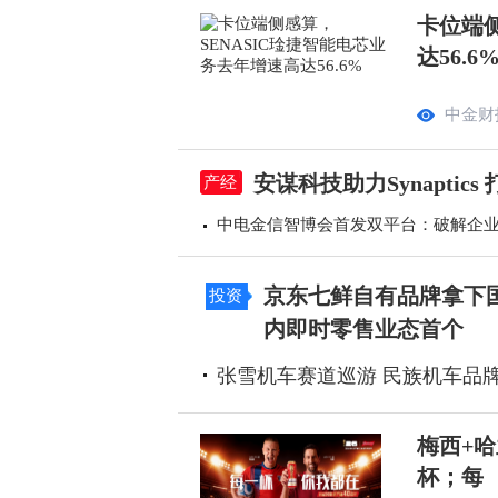
卡位端侧
达56.6
中金财
安谋科技助力Synapti
产经
中电金信智博会首发双平台：破解企业A
京东七鲜自有品牌拿下国
投资
内即时零售业态首个
张雪机车赛道巡游 民族机车品
梅西+哈
杯；每