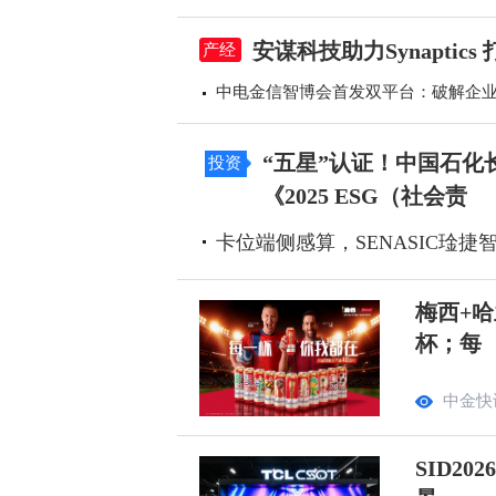
安谋科技助力Synapti
产经
中电金信智博会首发双平台：破解企业A
“五星”认证！中国石化
投资
《2025 ESG（社会责
卡位端侧感算，SENASIC琻
梅西+哈
杯；每
中金快
SID2