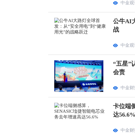
中金观
公牛AI
战
中金观
“五星”
会责
中金财
卡位端侧
达56.6
中金财